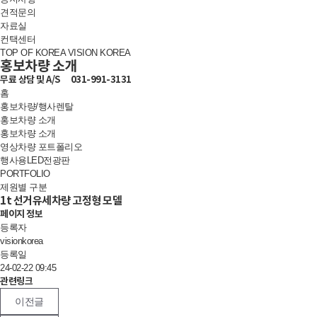
견적문의
자료실
컨택센터
TOP OF KOREA VISION KOREA
홍보차량 소개
무료 상담 및
A/S
031-991-3131
홈
홍보차량/행사렌탈
홍보차량 소개
홍보차량 소개
영상차량 포트폴리오
행사용LED전광판
PORTFOLIO
제원별 구분
1t 선거유세차량 고정형 모델
페이지 정보
등록자
visionkorea
등록일
24-02-22 09:45
관련링크
이전글