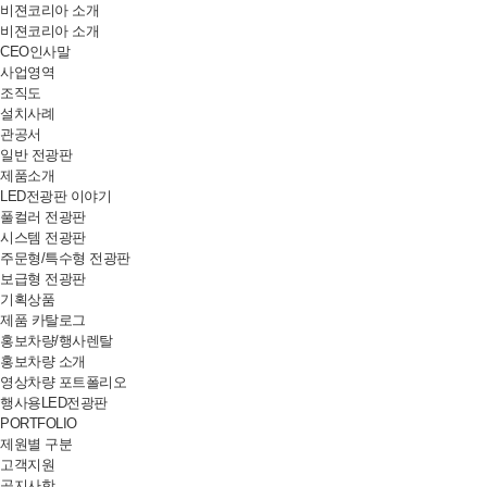
비젼코리아 소개
비젼코리아 소개
CEO인사말
사업영역
조직도
설치사례
관공서
일반 전광판
제품소개
LED전광판 이야기
풀컬러 전광판
시스템 전광판
주문형/특수형 전광판
보급형 전광판
기획상품
제품 카탈로그
홍보차량/행사렌탈
홍보차량 소개
영상차량 포트폴리오
행사용LED전광판
PORTFOLIO
제원별 구분
고객지원
공지사항