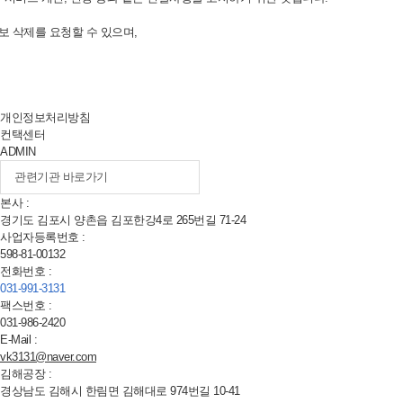
보 삭제를 요청할 수 있으며,
개인정보처리방침
컨택센터
ADMIN
본사 :
경기도 김포시 양촌읍 김포한강
4
로
265
번길
71-24
사업자등록번호 :
598-81-00132
전화번호 :
031-991-3131
팩스번호 :
031-986-2420
E-Mail :
vk3131@naver.com
김해공장 :
경상남도 김해시 한림면 김해대로
974
번길
10-41