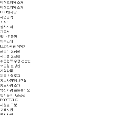
비젼코리아 소개
비젼코리아 소개
CEO인사말
사업영역
조직도
설치사례
관공서
일반 전광판
제품소개
LED전광판 이야기
풀컬러 전광판
시스템 전광판
주문형/특수형 전광판
보급형 전광판
기획상품
제품 카탈로그
홍보차량/행사렌탈
홍보차량 소개
영상차량 포트폴리오
행사용LED전광판
PORTFOLIO
제원별 구분
고객지원
공지사항