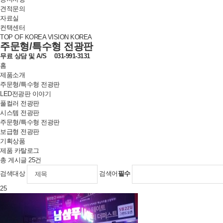
견적문의
자료실
컨택센터
TOP OF KOREA VISION KOREA
주문형/특수형 전광판
무료 상담 및
A/S
031-991-3131
홈
제품소개
주문형/특수형 전광판
LED전광판 이야기
풀컬러 전광판
시스템 전광판
주문형/특수형 전광판
보급형 전광판
기획상품
제품 카탈로그
총 게시글
25
건
검색대상
검색어
필수
25