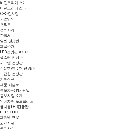
비젼코리아 소개
비젼코리아 소개
CEO인사말
사업영역
조직도
설치사례
관공서
일반 전광판
제품소개
LED전광판 이야기
풀컬러 전광판
시스템 전광판
주문형/특수형 전광판
보급형 전광판
기획상품
제품 카탈로그
홍보차량/행사렌탈
홍보차량 소개
영상차량 포트폴리오
행사용LED전광판
PORTFOLIO
제원별 구분
고객지원
공지사항