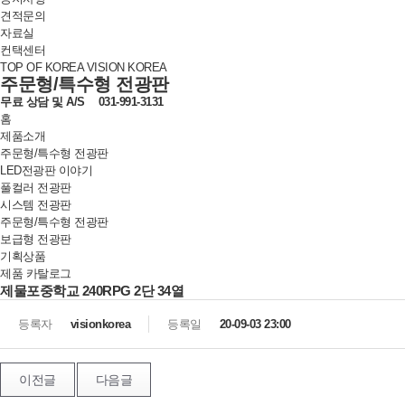
견적문의
자료실
컨택센터
TOP OF KOREA VISION KOREA
주문형/특수형 전광판
무료 상담 및
A/S
031-991-3131
홈
제품소개
주문형/특수형 전광판
LED전광판 이야기
풀컬러 전광판
시스템 전광판
주문형/특수형 전광판
보급형 전광판
기획상품
제품 카탈로그
제물포중학교 240RPG 2단 34열
등록자
visionkorea
등록일
20-09-03 23:00
이전글
다음글