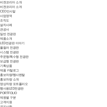
비젼코리아 소개
비젼코리아 소개
CEO인사말
사업영역
조직도
설치사례
관공서
일반 전광판
제품소개
LED전광판 이야기
풀컬러 전광판
시스템 전광판
주문형/특수형 전광판
보급형 전광판
기획상품
제품 카탈로그
홍보차량/행사렌탈
홍보차량 소개
영상차량 포트폴리오
행사용LED전광판
PORTFOLIO
제원별 구분
고객지원
공지사항